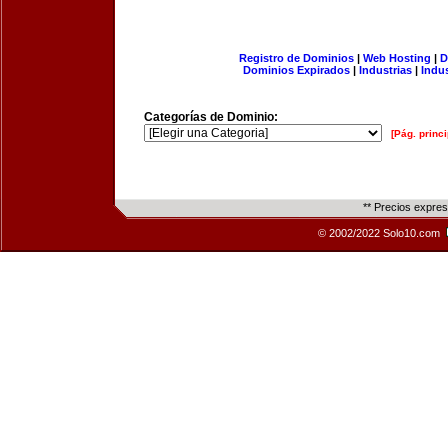
Registro de Dominios
|
Web Hosting
|
D
Dominios Expirados
|
Industrias
|
Indu
Categorías de Dominio:
[Pág. princi
** Precios expre
© 2002/2022 Solo10.com