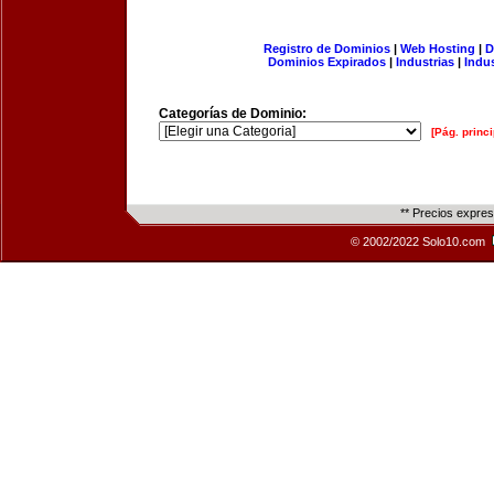
Registro de Dominios
|
Web Hosting
|
D
Dominios Expirados
|
Industrias
|
Indu
Categorías de Dominio:
[Pág. princi
** Precios expre
© 2002/2022 Solo10.com