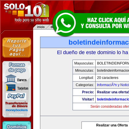
boletindeinforma
El dueño de este dominio lo ha
Mayusculas:
BOLETINDEINFOR
Minusculas:
boletindeinformaci
Longitud:
20 caracteres
Categorias:
InformaciÃ³n y Notic
Precio:
Realizar una oferta
Visitar!
boletindeinformaci
Serán consideradas ofer
Realizar una Oferta