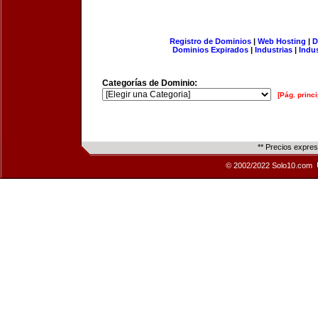
Registro de Dominios
|
Web Hosting
|
D
Dominios Expirados
|
Industrias
|
Indu
Categorías de Dominio:
[Pág. princi
** Precios expre
© 2002/2022 Solo10.com