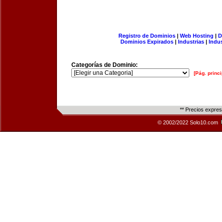
Registro de Dominios
|
Web Hosting
|
D
Dominios Expirados
|
Industrias
|
Indu
Categorías de Dominio:
[Pág. princi
** Precios expre
© 2002/2022 Solo10.com