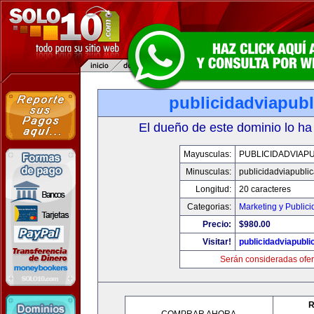
publicidadviapub
El dueño de este dominio lo ha
Mayusculas:
PUBLICIDADVIAP
Minusculas:
publicidadviapubli
Longitud:
20 caracteres
Categorias:
Marketing y Public
Precio:
$980.00
Visitar!
publicidadviapubl
Serán consideradas ofer
R