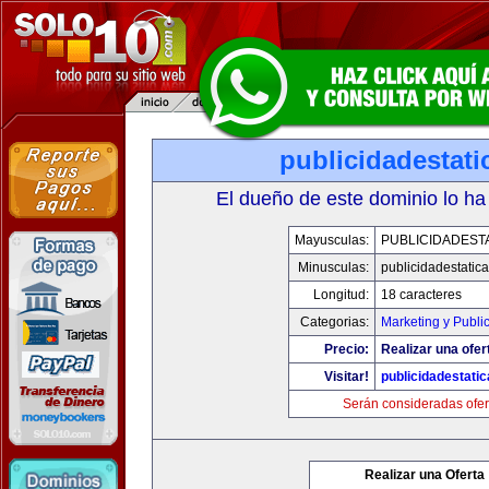
publicidadestat
El dueño de este dominio lo ha
Mayusculas:
PUBLICIDADEST
Minusculas:
publicidadestatic
Longitud:
18 caracteres
Categorias:
Marketing y Publi
Precio:
Realizar una ofer
Visitar!
publicidadestati
Serán consideradas ofer
Realizar una Oferta