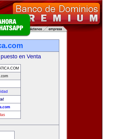
ica.com
 puesto en Venta
ATICA.COM
a.com
cidad
ta!
ca.com
tas