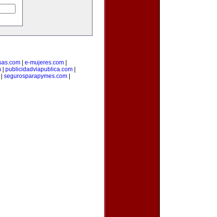
sas.com
|
e-mujeres.com
|
m
|
publicidadviapublica.com
|
|
segurosparapymes.com
|