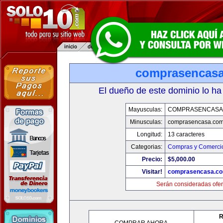
comprasencas
El dueño de este dominio lo ha
Mayusculas:
COMPRASENCASA
Minusculas:
comprasencasa.co
Longitud:
13 caracteres
Categorias:
Compras y Comercio
Precio:
$5,000.00
Visitar!
comprasencasa.c
Serán consideradas ofer
R