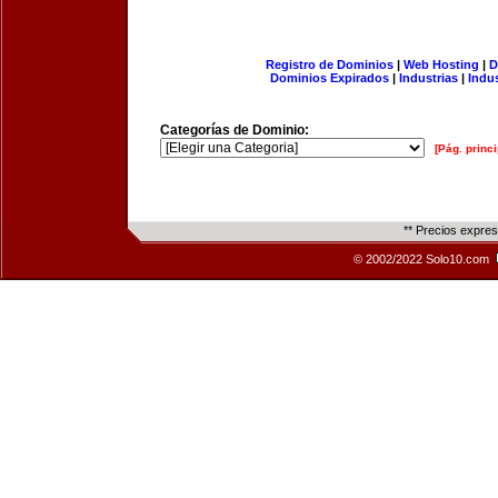
Registro de Dominios
|
Web Hosting
|
D
Dominios Expirados
|
Industrias
|
Indu
Categorías de Dominio:
[Pág. princi
** Precios expre
© 2002/2022 Solo10.com