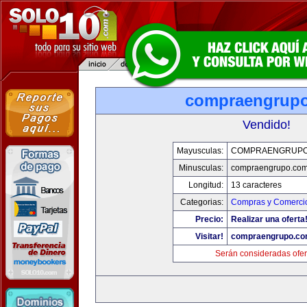
compraengrup
Vendido!
Mayusculas:
COMPRAENGRUPO
Minusculas:
compraengrupo.co
Longitud:
13 caracteres
Categorias:
Compras y Comercio
Precio:
Realizar una oferta
Visitar!
compraengrupo.c
Serán consideradas ofer