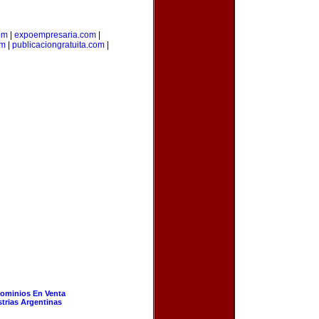
om
|
expoempresaria.com
|
om
|
publicaciongratuita.com
|
ominios En Venta
strias Argentinas