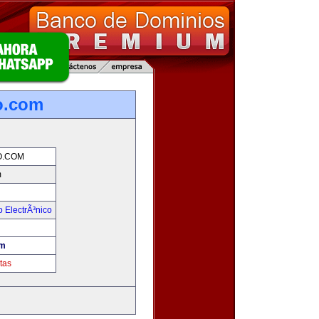
o.com
.COM
m
 ElectrÃ³nico
!
om
tas