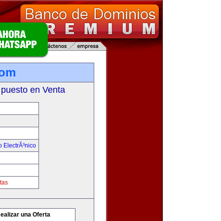
com
 puesto en Venta
 ElectrÃ³nico
tas
ealizar una Oferta