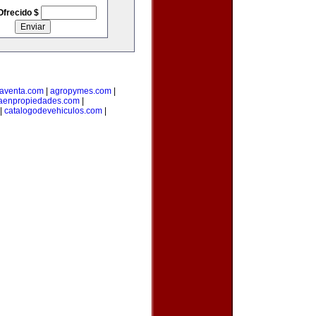
Ofrecido $
aventa.com
|
agropymes.com
|
taenpropiedades.com
|
|
catalogodevehiculos.com
|