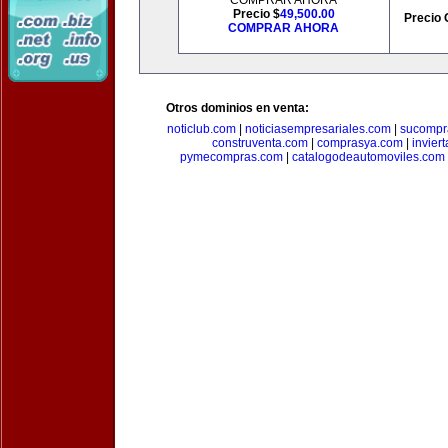
COMPRAR AHORA
Precio $
49,500.00
Precio 
COMPRAR AHORA
Otros dominios en venta:
noticlub.com
|
noticiasempresariales.com
|
sucompr
construventa.com
|
comprasya.com
|
invier
pymecompras.com
|
catalogodeautomoviles.com