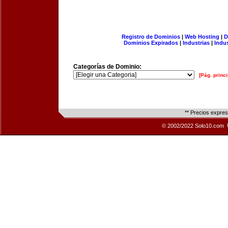
Registro de Dominios
|
Web Hosting
|
D
Dominios Expirados
|
Industrias
|
Indu
Categorías de Dominio:
[Pág. princi
** Precios expre
© 2002/2022 Solo10.com