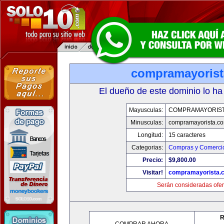
compramayoris
El dueño de este dominio lo ha
Mayusculas:
COMPRAMAYORIS
Minusculas:
compramayorista.c
Longitud:
15 caracteres
Categorias:
Compras y Comercio
Precio:
$9,800.00
Visitar!
compramayorista.
Serán consideradas ofer
R