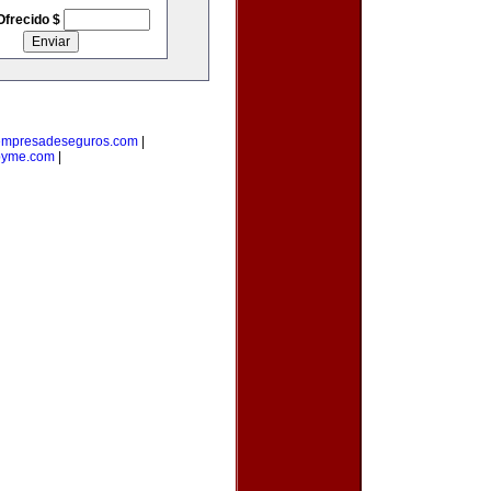
Ofrecido $
empresadeseguros.com
|
pyme.com
|