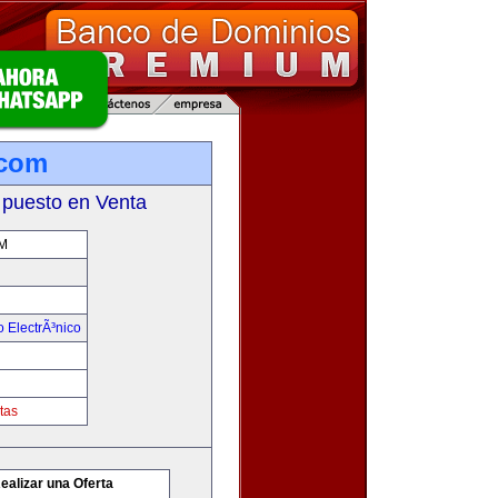
com
 puesto en Venta
M
 ElectrÃ³nico
tas
ealizar una Oferta