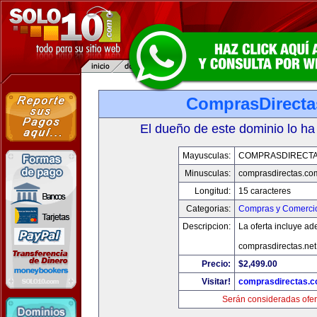
ComprasDirect
El dueño de este dominio lo ha
Mayusculas:
COMPRASDIRECT
Minusculas:
comprasdirectas.co
Longitud:
15 caracteres
Categorias:
Compras y Comercio
Descripcion:
La oferta incluye a
comprasdirectas.ne
Precio:
$2,499.00
Visitar!
comprasdirectas.
Serán consideradas ofer