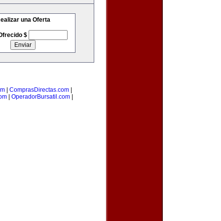
ealizar una Oferta
Ofrecido $
om
|
ComprasDirectas.com
|
com
|
OperadorBursatil.com
|