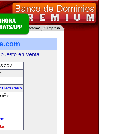
as.com
 puesto en Venta
AS.COM
m
 ElectrÃ³nico
demÃ¡s:
t
com
tas