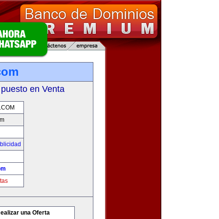
.com
 puesto en Venta
D.COM
om
blicidad
om
tas
ealizar una Oferta