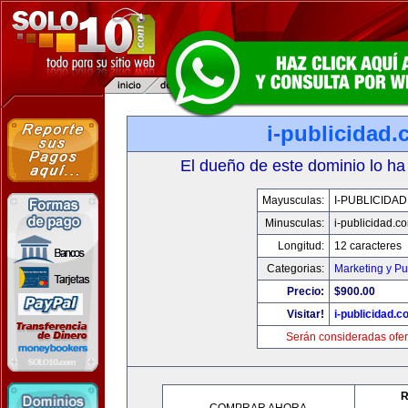
i-publicidad
El dueño de este dominio lo ha
Mayusculas:
I-PUBLICIDA
Minusculas:
i-publicidad.c
Longitud:
12 caracteres
Categorias:
Marketing y Pu
Precio:
$900.00
Visitar!
i-publicidad.c
Serán consideradas ofer
R