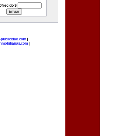
Ofrecido $
i-publicidad.com
|
nmobiliarias.com
|