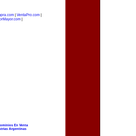
pra.com
|
VentaPro.com
|
rMayor.com
|
ominios En Venta
strias Argentinas