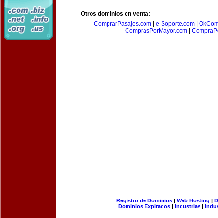
Otros dominios en venta:
ComprarPasajes.com
|
e-Soporte.com
|
OkCom
ComprasPorMayor.com
|
CompraPo
Registro de Dominios
|
Web Hosting
|
D
Dominios Expirados
|
Industrias
|
Indu