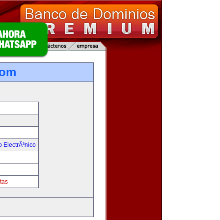
com
 ElectrÃ³nico
tas