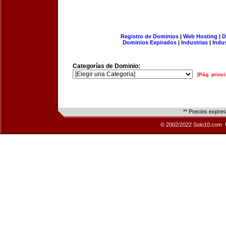
Registro de Dominios
|
Web Hosting
|
D
Dominios Expirados
|
Industrias
|
Indu
Categorías de Dominio:
[Pág. princi
** Precios expre
© 2002/2022 Solo10.com