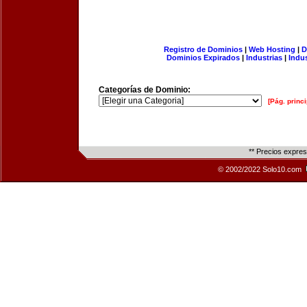
Registro de Dominios
|
Web Hosting
|
D
Dominios Expirados
|
Industrias
|
Indu
Categorías de Dominio:
[Pág. princi
** Precios expre
© 2002/2022 Solo10.com