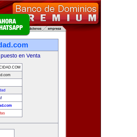
dad.com
 puesto en Venta
CIDAD.COM
ad.com
idad
a!
dad.com
tas