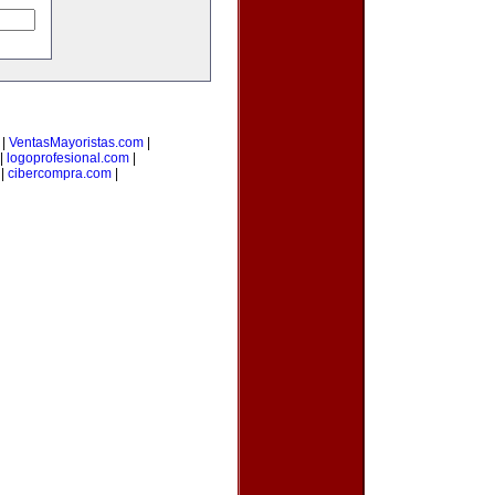
|
VentasMayoristas.com
|
|
logoprofesional.com
|
|
cibercompra.com
|