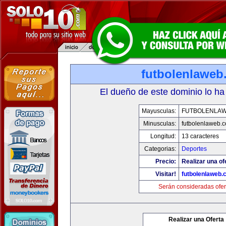
futbolenlaweb
El dueño de este dominio lo ha
Mayusculas:
FUTBOLENLA
Minusculas:
futbolenlaweb.
Longitud:
13 caracteres
Categorias:
Deportes
Precio:
Realizar una of
Visitar!
futbolenlaweb
Serán consideradas ofer
Realizar una Oferta