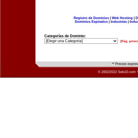
Registro de Dominios
|
Web Hosting
|
D
Dominios Expirados
|
Industrias
|
Indu
Categorías de Dominio:
[Pág. princi
** Precios expre
© 2002/2022 Solo10.com