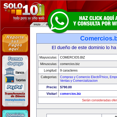
Comercios.b
El dueño de este dominio lo ha
Mayusculas:
COMERCIOS.BIZ
Minusculas:
comercios.biz
Longitud:
9 caracteres
Categorias:
Compras y Comercio ElectrÃ³nico
,
Empr
Ventas y Comercializacion
Precio:
$790.00
Visitar!
comercios.biz
Serán consideradas ofer