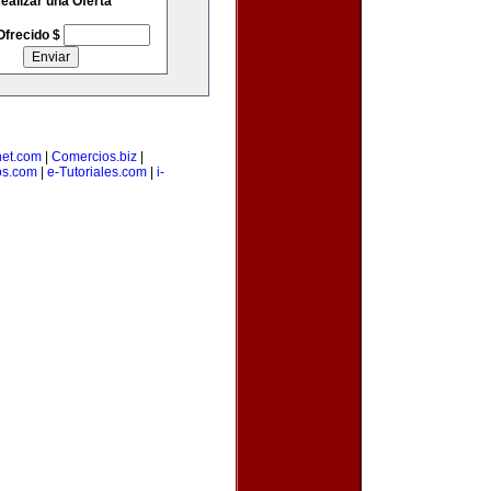
ealizar una Oferta
Ofrecido $
net.com
|
Comercios.biz
|
os.com
|
e-Tutoriales.com
|
i-