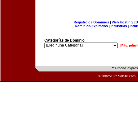
Registro de Dominios
|
Web Hosting
|
D
Dominios Expirados
|
Industrias
|
Indu
Categorías de Dominio:
[Pág. princi
** Precios expre
© 2002/2022 Solo10.com