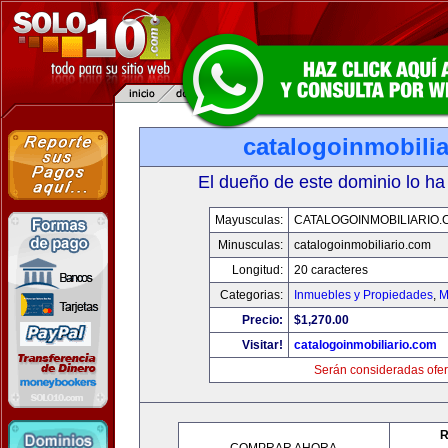
catalogoinmobili
El dueño de este dominio lo ha
Mayusculas:
CATALOGOINMOBILIARIO.
Minusculas:
catalogoinmobiliario.com
Longitud:
20 caracteres
Categorias:
Inmuebles y Propiedades
,
M
Precio:
$1,270.00
Visitar!
catalogoinmobiliario.com
Serán consideradas ofer
R