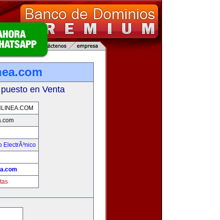
nea.com
 puesto en Venta
LINEA.COM
a.com
 ElectrÃ³nico
!
ea.com
tas