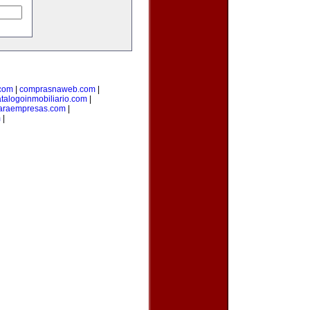
.com
|
comprasnaweb.com
|
talogoinmobiliario.com
|
paraempresas.com
|
m
|