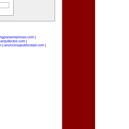
ingparaempresas.com
|
arquitectos.com
|
m
|
anunciosypublicidad.com
|