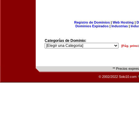
Registro de Dominios
|
Web Hosting
|
D
Dominios Expirados
|
Industrias
|
Indu
Categorías de Dominio:
[Pág. princi
** Precios expre
© 2002/2022 Solo10.com