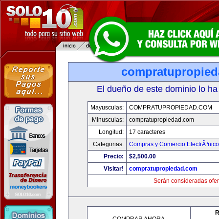
compratupropie
El dueño de este dominio lo ha
Mayusculas:
COMPRATUPROPIEDAD.COM
Minusculas:
compratupropiedad.com
Longitud:
17 caracteres
Categorias:
Compras y Comercio ElectrÃ³nico
Precio:
$2,500.00
Visitar!
compratupropiedad.com
Serán consideradas ofer
R