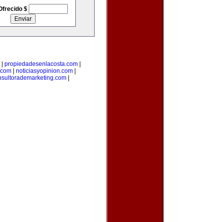
Ofrecido $
|
propiedadesenlacosta.com
|
.com
|
noticiasyopinion.com
|
nsultorademarketing.com
|