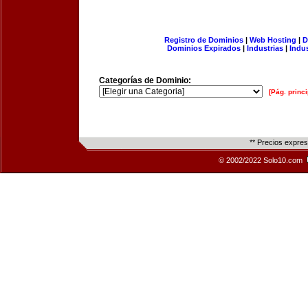
Registro de Dominios
|
Web Hosting
|
D
Dominios Expirados
|
Industrias
|
Indu
Categorías de Dominio:
[Pág. princi
** Precios expre
© 2002/2022 Solo10.com