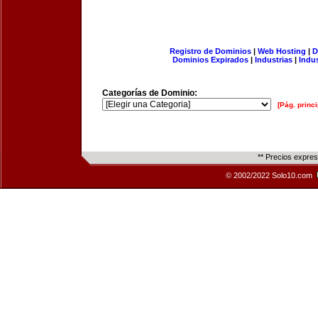
Registro de Dominios
|
Web Hosting
|
D
Dominios Expirados
|
Industrias
|
Indu
Categorías de Dominio:
[Pág. princi
** Precios expre
© 2002/2022 Solo10.com