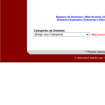
Registro de Dominios
|
Web Hosting
|
D
Dominios Expirados
|
Industrias
|
Indu
Categorías de Dominio:
[Pág. princi
** Precios expre
© 2002/2022 Solo10.com