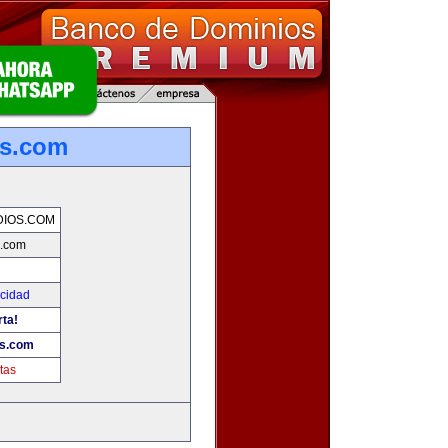
os.com
DIOS.COM
s.com
icidad
rta!
os.com
tas