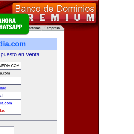
dia.com
 puesto en Venta
MEDIA.COM
ia.com
idad
a!
dia.com
tas