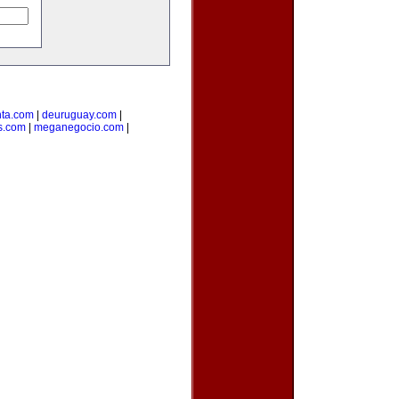
ta.com
|
deuruguay.com
|
s.com
|
meganegocio.com
|