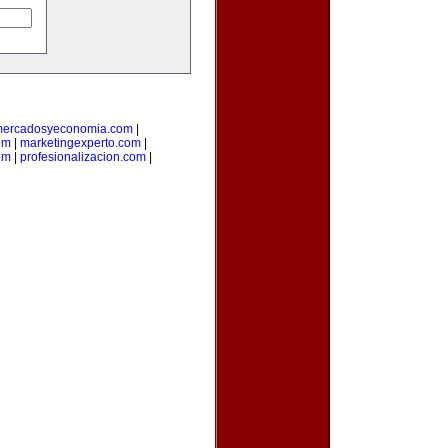
ercadosyeconomia.com
|
om
|
marketingexperto.com
|
om
|
profesionalizacion.com
|