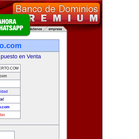
to.com
 puesto en Venta
ERTO.COM
.com
cidad
ta!
o.com
tas