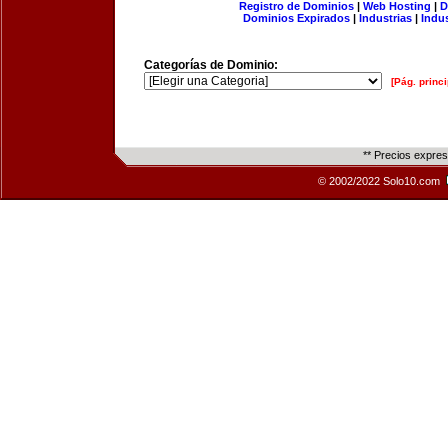
Registro de Dominios
|
Web Hosting
|
D
Dominios Expirados
|
Industrias
|
Indu
Categorías de Dominio:
[Pág. princi
** Precios expre
© 2002/2022 Solo10.com