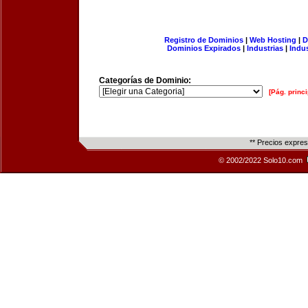
Registro de Dominios
|
Web Hosting
|
D
Dominios Expirados
|
Industrias
|
Indu
Categorías de Dominio:
[Pág. princi
** Precios expre
© 2002/2022 Solo10.com