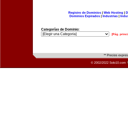
Registro de Dominios
|
Web Hosting
|
D
Dominios Expirados
|
Industrias
|
Indu
Categorías de Dominio:
[Pág. princi
** Precios expre
© 2002/2022 Solo10.com