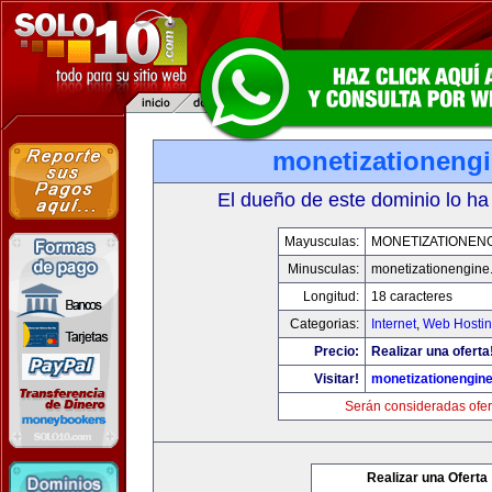
monetizationeng
El dueño de este dominio lo ha
Mayusculas:
MONETIZATIONEN
Minusculas:
monetizationengine
Longitud:
18 caracteres
Categorias:
Internet
,
Web Hostin
Precio:
Realizar una oferta
Visitar!
monetizationengin
Serán consideradas ofer
Realizar una Oferta