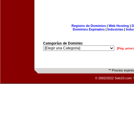
Registro de Dominios
|
Web Hosting
|
D
Dominios Expirados
|
Industrias
|
Indu
Categorías de Dominio:
[Pág. princi
** Precios expre
© 2002/2022 Solo10.com