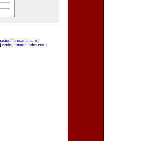
pacioempresarial.com
|
|
ventademaquinarias.com
|