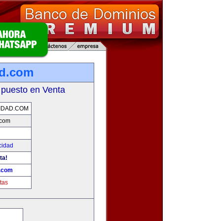
ad.com
 puesto en Venta
IDAD.COM
.com
cidad
ta!
d.com
tas