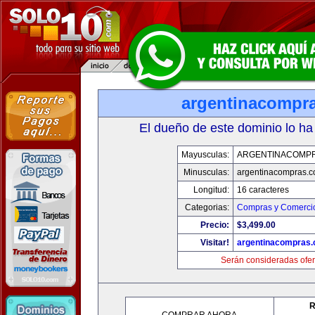
argentinacompr
El dueño de este dominio lo ha
Mayusculas:
ARGENTINACOMP
Minusculas:
argentinacompras.
Longitud:
16 caracteres
Categorias:
Compras y Comercio
Precio:
$3,499.00
Visitar!
argentinacompras
Serán consideradas ofer
R