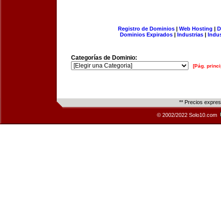
Registro de Dominios
|
Web Hosting
|
D
Dominios Expirados
|
Industrias
|
Indu
Categorías de Dominio:
[Pág. princi
** Precios expre
© 2002/2022 Solo10.com