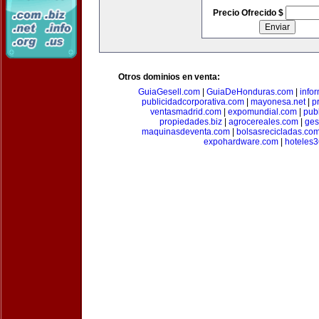
Precio Ofrecido $
Otros dominios en venta:
GuiaGesell.com
|
GuiaDeHonduras.com
|
info
publicidadcorporativa.com
|
mayonesa.net
|
p
ventasmadrid.com
|
expomundial.com
|
pub
propiedades.biz
|
agrocereales.com
|
ges
maquinasdeventa.com
|
bolsasrecicladas.co
expohardware.com
|
hoteles