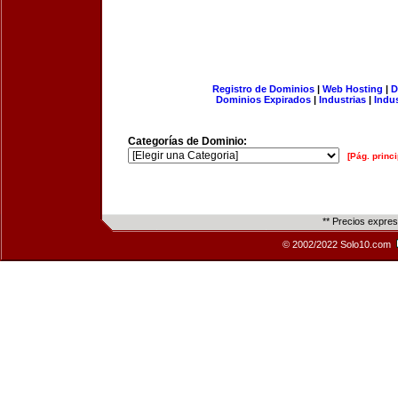
Registro de Dominios
|
Web Hosting
|
D
Dominios Expirados
|
Industrias
|
Indu
Categorías de Dominio:
[Pág. princi
** Precios expre
© 2002/2022 Solo10.com