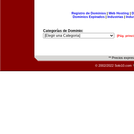
Registro de Dominios
|
Web Hosting
|
D
Dominios Expirados
|
Industrias
|
Indu
Categorías de Dominio:
[Pág. princi
** Precios expre
© 2002/2022 Solo10.com