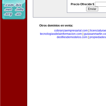
Precio Ofrecido $
Otros dominios en venta:
cobranzaempresarial.com
|
licenciatura
tecnologiasdelainformacion.com
|
guiasanmartin.c
desfilesdemodelos.com
|
propiedade