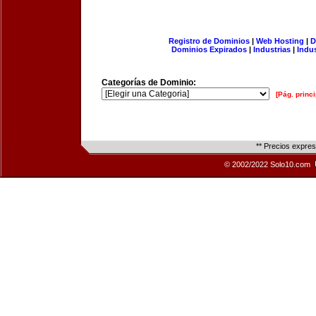
Registro de Dominios
|
Web Hosting
|
D
Dominios Expirados
|
Industrias
|
Indu
Categorías de Dominio:
[Pág. princi
** Precios expre
© 2002/2022 Solo10.com