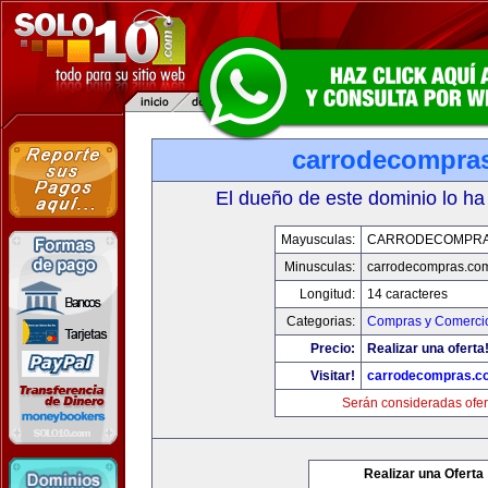
carrodecompra
El dueño de este dominio lo ha
Mayusculas:
CARRODECOMPRA
Minusculas:
carrodecompras.co
Longitud:
14 caracteres
Categorias:
Compras y Comercio
Precio:
Realizar una oferta
Visitar!
carrodecompras.c
Serán consideradas ofer
Realizar una Oferta