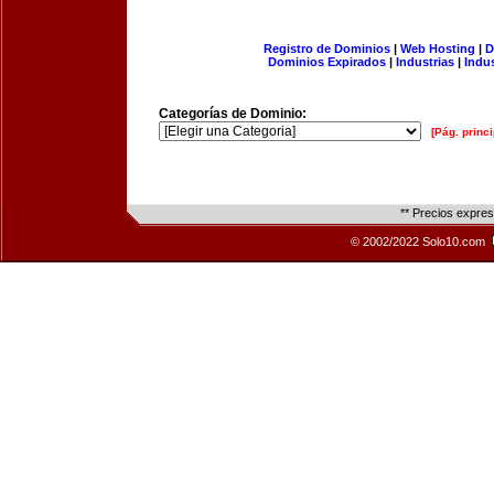
Registro de Dominios
|
Web Hosting
|
D
Dominios Expirados
|
Industrias
|
Indu
Categorías de Dominio:
[Pág. princi
** Precios expre
© 2002/2022 Solo10.com