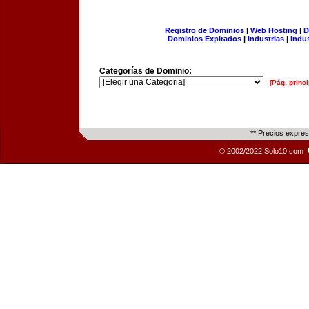
Registro de Dominios
|
Web Hosting
|
D
Dominios Expirados
|
Industrias
|
Indu
Categorías de Dominio:
[Pág. princi
** Precios expre
© 2002/2022 Solo10.com