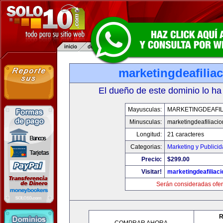
marketingdeafilia
El dueño de este dominio lo ha
Mayusculas:
MARKETINGDEAFIL
Minusculas:
marketingdeafiliaci
Longitud:
21 caracteres
Categorias:
Marketing y Publici
Precio:
$299.00
Visitar!
marketingdeafiliac
Serán consideradas ofer
R