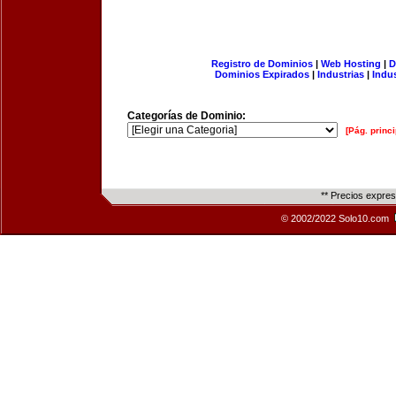
Registro de Dominios
|
Web Hosting
|
D
Dominios Expirados
|
Industrias
|
Indu
Categorías de Dominio:
[Pág. princi
** Precios expre
© 2002/2022 Solo10.com