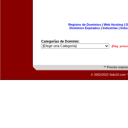
Registro de Dominios
|
Web Hosting
|
D
Dominios Expirados
|
Industrias
|
Indu
Categorías de Dominio:
[Pág. princi
** Precios expre
© 2002/2022 Solo10.com