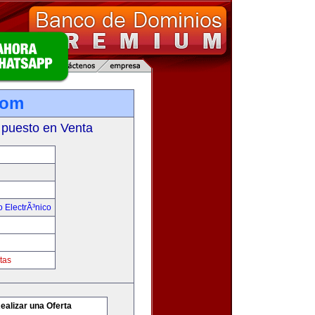
com
 puesto en Venta
 ElectrÃ³nico
tas
ealizar una Oferta