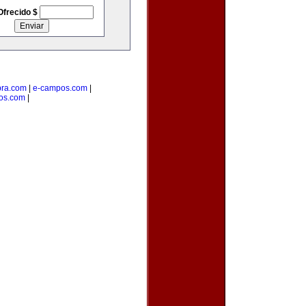
Ofrecido $
pra.com
|
e-campos.com
|
os.com
|