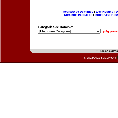
Registro de Dominios
|
Web Hosting
|
D
Dominios Expirados
|
Industrias
|
Indu
Categorías de Dominio:
[Pág. princi
** Precios expre
© 2002/2022 Solo10.com