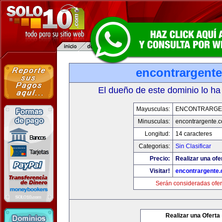
encontrargent
El dueño de este dominio lo ha
Mayusculas:
ENCONTRARGE
Minusculas:
encontrargente.
Longitud:
14 caracteres
Categorias:
Sin Clasificar
Precio:
Realizar una ofe
Visitar!
encontrargente
Serán consideradas ofer
Realizar una Oferta