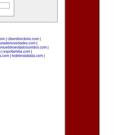
com
|
ciberdirectorio.com
|
uiadenovedades.com
|
nmueblesestadosunidos.com
|
m
|
expofamilia.com
|
ca.com
|
hoteleslafalda.com
|