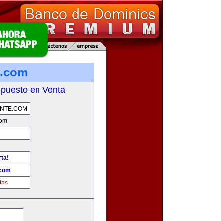
e.com
 puesto en Venta
NTE.COM
com
rta!
.com
tas