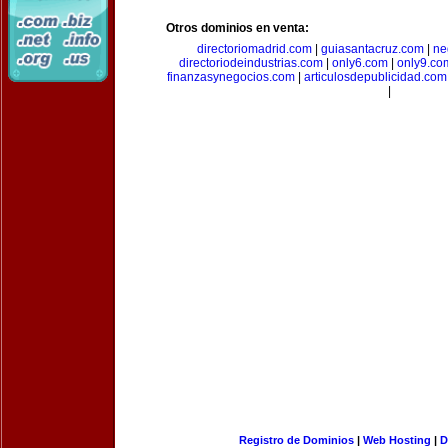
Otros dominios en venta:
directoriomadrid.com
|
guiasantacruz.com
|
ne
directoriodeindustrias.com
|
only6.com
|
only9.co
finanzasynegocios.com
|
articulosdepublicidad.com
|
Registro de Dominios
|
Web Hosting
|
D