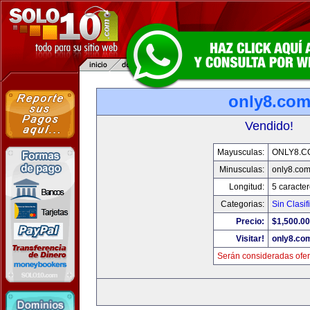
only8.co
Vendido!
Mayusculas:
ONLY8.C
Minusculas:
only8.co
Longitud:
5 caracte
Categorias:
Sin Clasif
Precio:
$1,500.00
Visitar!
only8.co
Serán consideradas ofer