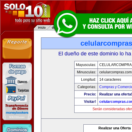
celularcompra
El dueño de este dominio lo ha
Mayusculas:
CELULARCOMPRA
Minusculas:
celularcompras.com
Longitud:
14 caracteres
Categorias:
Compras y Comercio
Precio:
Realizar una oferta
Visitar!
celularcompras.co
Serán consideradas ofer
Realizar una Oferta