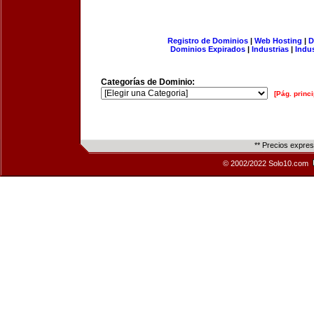
Registro de Dominios
|
Web Hosting
|
D
Dominios Expirados
|
Industrias
|
Indu
Categorías de Dominio:
[Pág. princi
** Precios expre
© 2002/2022 Solo10.com