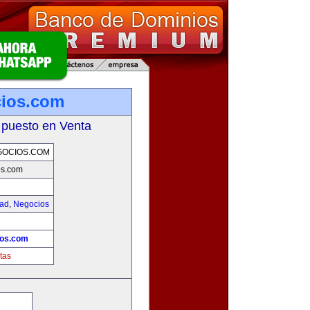
cios.com
 puesto en Venta
GOCIOS.COM
os.com
dad
,
Negocios
!
ios.com
tas