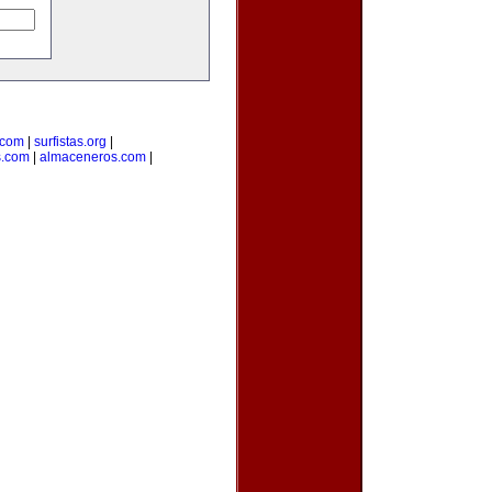
.com
|
surfistas.org
|
s.com
|
almaceneros.com
|