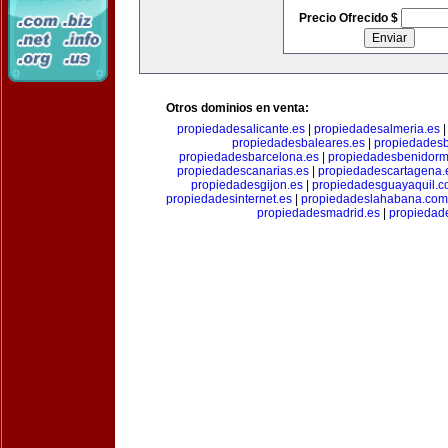
Precio Ofrecido $
Otros dominios en venta:
propiedadesalicante.es
|
propiedadesalmeria.es
propiedadesbaleares.es
|
propiedadesb
propiedadesbarcelona.es
|
propiedadesbenidorm
propiedadescanarias.es
|
propiedadescartagena.
propiedadesgijon.es
|
propiedadesguayaquil.
propiedadesinternet.es
|
propiedadeslahabana.com
propiedadesmadrid.es
|
propiedad