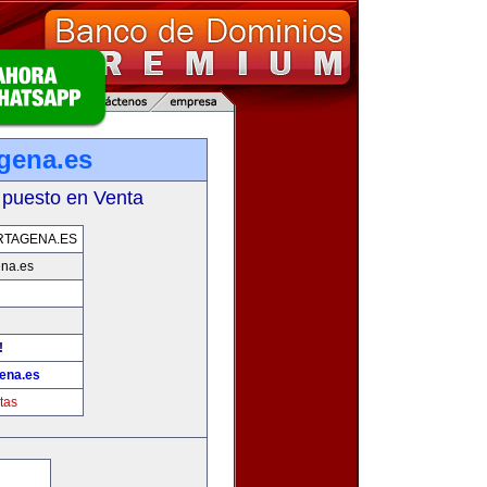
gena.es
 puesto en Venta
RTAGENA.ES
ena.es
!
ena.es
tas