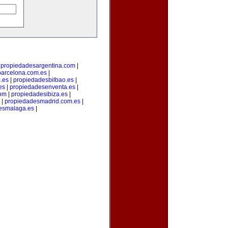
|
propiedadesargentina.com
|
arcelona.com.es
|
.es
|
propiedadesbilbao.es
|
es
|
propiedadesenventa.es
|
com
|
propiedadesibiza.es
|
|
propiedadesmadrid.com.es
|
esmalaga.es
|