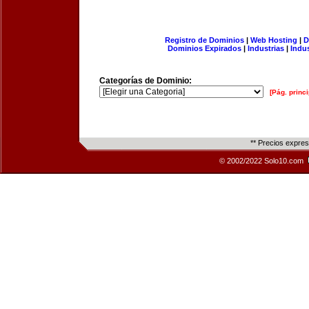
Registro de Dominios
|
Web Hosting
|
D
Dominios Expirados
|
Industrias
|
Indu
Categorías de Dominio:
[Pág. princi
** Precios expre
© 2002/2022 Solo10.com